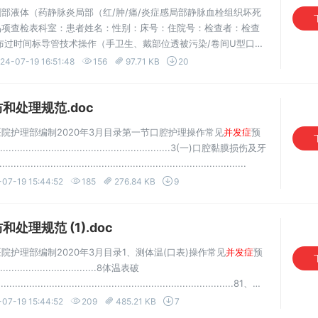
部液体（药静脉炎局部（红/肿/痛/炎症感局部静脉血栓组织坏死
品项查检表科室：患者姓名：性别：床号：住院号：检查者：检查
布过时间标导管技术操作（手卫生、戴部位透被污染/卷间U型口
于穿封盖多（大签无签流畅分值10贴无张力性定夹子20粘...
24-07-19 16:51:48
156
97.71 KB
20
和处理规范.doc
院护理部编制2020年3月目录第一节口腔护理操作常见
并发症
预
.................................................................3(一)口腔黏膜损伤及牙
....................................................................................
07-19 15:44:52
185
276.84 KB
9
和处理规范 (1).doc
院护理部编制2020年3月目录1、测体温(口表)操作常见
并发症
预
.....................................8体温表破
....................................................................................81、预
07-19 15:44:52
209
485.21 KB
7