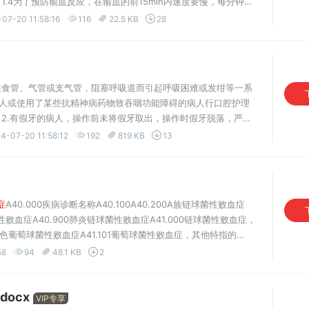
.4为了预防输血反应，在输血的前15min内速度要慢，每分钟约
分钟60〜90滴，或在60〜90min内输完400ml血。库血...
07-20 11:58:16
116
22.5 KB
28
在食管、气管或支气管，阻塞呼吸道而引起呼吸困难或发绀等一系
病人或使用了某些抗精神病药物致吞咽功能障碍的病人行口腔护理
2.有假牙的病人，操作前未将假牙取出，操作时假牙脱落，严重
口腔护理时，因病人不配合操作，造成擦洗的棉球松脱，掉...
4-07-20 11:58:12
192
819 KB
13
症
A40.000疾病诊断名称A40.100A40.200A族链球菌性败血症
菌性败血症A40.900肺炎链球菌性败血症A41.000链球菌性败血症，
2金黄色葡萄球菌性败血症A41.101葡萄球菌性败血症，其他特指的
葡萄球菌败血症A41.400葡萄球菌性败血症A41.400x001流感嗜
58
94
48.1 KB
2
docx
VIP专享