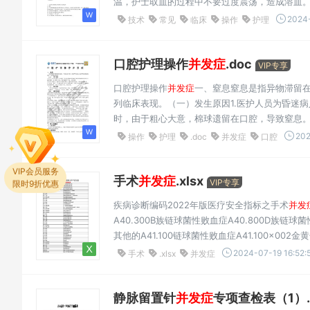
温，护士取血的过程中不要过度震荡，造成溶血。1
20〜30滴，如无输血反应，可按医嘱进行输血。一般每
2024-
技术
常见
临床
操作
护理
口腔护理操作
并发症
.doc
VIP专享
口腔护理操作
并发症
一、窒息窒息是指异物滞留
列临床表现。（一）发生原因1.医护人员为昏迷
时，由于粗心大意，棉球遗留在口腔，导致窒息。
者造成窒息。3.为兴奋、躁动、行为紊乱病人进行
202
操作
护理
.doc
并发症
口腔
VIP会员服务
限时9折优惠
手术
并发症
.xlsx
VIP专享
疾病诊断编码2022年版医疗安全指标之手术
并发
A40.300B族链球菌性败血症A40.800D族链球
其他的A41.100链球菌性败血症A41.100x00
A41.200表皮葡萄球菌败血症A41.300凝固酶阴性
2024-07-19 16:52:
手术
.xlsx
并发症
血杆菌性败血症A4...
静脉留置针
并发症
专项查检表（1）.