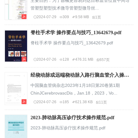
主要目的：为了器械更容易到达目标血管位置中间导
管塑型塑型技术微导管塑型微导丝...
2024-07-29
309
9.58 MB
1页
脊柱手术学 操作要点与技巧_13642679.pdf
脊柱手术学 操作要点与技巧_13642679.pdf
2024-07-26
128
476.31 MB
657页
经桡动脉或远端桡动脉入路行脑血管介入操作中国专家共识_刘锐_113008.pdf
中国脑血管病杂志2023年1月18日第20卷第1期
ChinJCerebrovascDis，Jan.18，2023，Vo...
2024-07-26
185
621.38 KB
11页
2023-肺动脉高压诊疗技术操作规范.pdf
2023-肺动脉高压诊疗技术操作规范.pdf