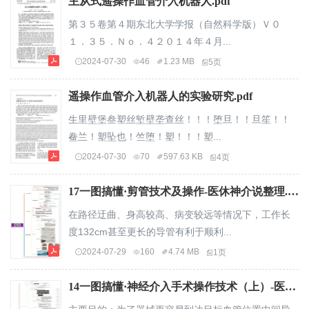
主从式遥操作血管介入机器人.pdf
第３５卷第４期东北大学学报（自然科学版）Ｖ０
１．３５．Ｎｏ．４２０１４年４月...
2024-07-30
46
1.23 MB
5页
遥操作血管介入机器人的实验研究.pdf
生里壁堡叁塑丝堑壁垄查丝！！！堕旦！！旦笙！！
鲞兰！塑坠也！竺堕！塑！！！塑...
2024-07-30
70
597.63 KB
4页
17一图搞懂·剪管技术及操作-医休神介说整理.pdf
在路径迂曲、身高较高、病变较远等情况下，工作长
度132cm甚至更长的导管有利于顺利...
2024-07-29
160
4.74 MB
1页
14一图搞懂·神经介入手术操作技术（上）-医休神界说整理.pdf