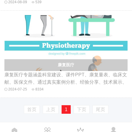
2024-08-09
539
康复医疗
康复医疗专题涵盖科室建设、课件PPT、康复量表、临床文
献、医保文件、通过真实案例分析、经验分享、技术展示、
职业提升和患者宣教等，致力于提升护理服务质量和护理人
2024-07-25
8334
员的专业能力。在这里，你将发现护理领域的最新研究、管
理策略、创新实践和人文关怀，共同推动护理学科的发展和
首页
上页
1
下页
尾页
进步。