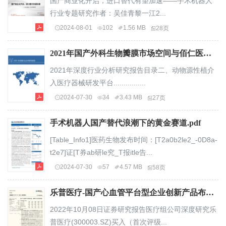
国产商业化开启，进口替代有望加速——手术机器人
行业专题研究作者：吴佳青黎一江2...
2024-08-01
102
1.56 MB
28页
2021年国产外科生物瓣膜市场空间与佰仁医疗公司核心技术分析报告27页.pdf
2021年深度行业分析研究报告目录二、动物源性植介
入医疗器械研发平台................
2024-07-30
34
3.43 MB
27页
手术机器人国产替代浪潮下的黄金赛道.pdf
[Table_Info1]医药生物发布时间：[T2a0b2le2_-0D8a-
t2e7]证[T券ab研le究_T报itle告...
2024-07-30
57
4.57 MB
58页
乐普医疗-国产心血管平台型企业创新产品布局加速-22100827页.pdf
2022年10月08日证券研究报告医疗组公司深度研究乐
普医疗(300003.SZ)买入（首次评级...