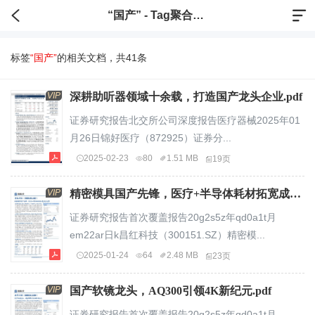
“国产” - Tag聚合标签
标签
“国产”
的相关文档，共41条
VIP
深耕助听器领域十余载，打造国产龙头企业.pdf
证券研究报告北交所公司深度报告医疗器械2025年01
月26日锦好医疗（872925）证券分...
2025-02-23
80
1.51 MB
19页
VIP
精密模具国产先锋，医疗+半导体耗材拓宽成长边界.pdf
证券研究报告首次覆盖报告20g2s5z年qd0a1t月
em22ar日k昌红科技（300151.SZ）精密模...
2025-01-24
64
2.48 MB
23页
VIP
国产软镜龙头，AQ300引领4K新纪元.pdf
证券研究报告首次覆盖报告20g2s5z年qd0a1t月