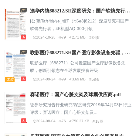
VIP
澳华内镜688212.SH深度研究：国产软镜先行者，4K机型AQ300引领增长.pdf
[公[澳Ta华bl内e_镜T（itl6e8]8212）深度研究司国产
软镜先行者，4K机型AQ-300引领...
2024-10-28
79
2.71 MB
34页
VIP
联影医疗688271.SH国产医疗影像设备先驱，创新引领志在全球发展【行行查-hanghangcha.com】.pdf
联影医疗（688271）公司覆盖国产医疗影像设备先
驱，创新引领志在全球发展投资评级...
优质
2024-09-24
99
3.69 MB
58页
赛诺医疗：国产心脏支架及球囊供应商.pdf
证券研究报告行业研究/深度研究2019年04月03日行业
评级：赛诺医疗：国产心脏支架及...
2024-08-04
76
750.27 KB
18页