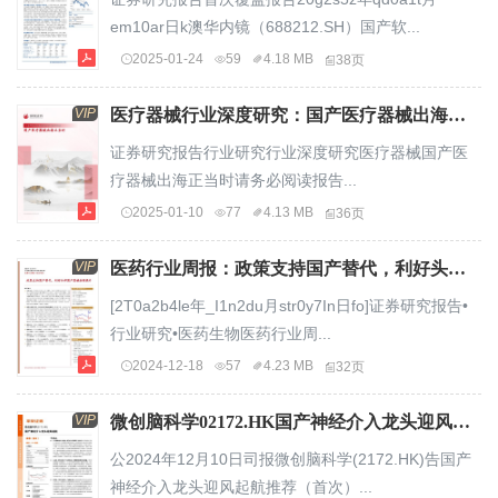
em10ar日k澳华内镜（688212.SH）国产软...
2025-01-24
59
4.18 MB
38页
VIP
医疗器械行业深度研究：国产医疗器械出海正当时.pdf
证券研究报告行业研究行业深度研究医疗器械国产医
疗器械出海正当时请务必阅读报告...
2025-01-10
77
4.13 MB
36页
VIP
医药行业周报：政策支持国产替代，利好头部国产器械份额提升.pdf
[2T0a2b4le年_I1n2du月str0y7In日fo]证券研究报告•
行业研究•医药生物医药行业周...
2024-12-18
57
4.23 MB
32页
VIP
微创脑科学02172.HK国产神经介入龙头迎风起航.pdf
公2024年12月10日司报微创脑科学(2172.HK)告国产
神经介入龙头迎风起航推荐（首次）...