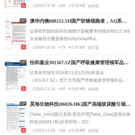
2024-12-18
68
3.75 MB
38页
VIP
澳华内镜688212.SH国产软镜领跑者，AQ系列产品稳步放量.pdf
证券研究报告医药生物医疗器械澳华内镜(688212.SH)
非金融首次覆盖报告h20y2z4qd年a...
2024-12-18
75
1.33 MB
17页
VIP
怡和嘉业301367.SZ国产呼吸健康管理领军品牌，持续深耕全球市场.pdf
证券研究报告2024年11月12日怡和嘉业
（301367.SZ）优于大市国产呼吸健康管理领军品...
2024-11-14
60
3.85 MB
49页
VIP
昊海生物科技(06826.HK)国产高端玻尿酸引领者，研发创新铸就增长引擎.pdf
[Table_Info1]医疗美容/美容护理[Table_Date]昊海生物
科技(06826.HK)发布时间：202...
2024-11-09
54
3.26 MB
30页