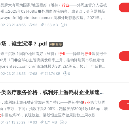
品牌大有可为国家/地区看好（维持）
行业
——外周血管介入器械
观点2025年02月08日⚫外周血管疾病多、患者众，介入器械品
fei1@orientsec.com.cn病和外周静脉疾病。2021年，我
业证书编号：S0860524020001变为主（可分为膝上和膝
02-23 21:48:55
93
1.38 MB
1
场，谁主沉浮？.pdf
VIP专享
谁主沉浮？国家/地区看好（维持）
行业
——降脂药
行业
深度报告
年02月11日⚫全球心血管疾病发病率上升，推动降脂药市场稳定增
orientsec.com.cn药市场规模为331.2亿美元，预计十年后将达
业证书编号：S0860524020001而从国内市场看，血脂异常和心血
02-23 21:48:55
98
741.74 KB
0
疗服务价格，或利好上游耗材企业加速国产替代.pdf
格，或利好上游耗材企业加速国产替代——医药生物
行业
跨市场周
物（申万，下同）指数下跌3.09%，跑输沪深300指数1.96pp，增
业
中排名第26，表现较差。港股恒生医疗健康指数上周收跌
公司研发进度跟踪：上周，恒瑞医药的SHR4640片、科伦博泰的注射
01-24 13:25:29
63
1.71 MB
0