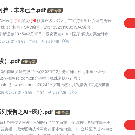
可挡，未来已至.pdf
VIP专享
I+医疗
行业
深度
行业
投资评级：强大于市维持中邮证券研究所医
析师）SAC编号：S1340523110001SAC编号：
0001中邮证券2025年2月17日11投资要点➢“AI+医疗”解决方案全球市场
I+医疗”
行业
人工智能解决方案的全球市场规模预计将由2022
02-23 21:48:55
72
3.59 MB
0
）.pdf
VIP专享
8.13西南证券研究发展中心2025年2月分析师：杜向阳执业证号：
箱：duxy@swsc.com.cn分析师：张殊豪执业证号：
箱：zhshh@swsc.com.cm2024FY疫苗批签发批次情况重点疫苗批
同比增长，民海生物四联苗批签发27批次（+17%）；赛诺菲巴斯德
25-02-23 21:48:55
84
2.53 MB
0
列报告之AI+医疗.pdf
VIP专享
eek系列报告之AI+医疗➢AI医疗产生的背景。全球医疗系统并非完美
益尖锐，成为驱动技术革命的根本性力量。1）全球医疗成本持续