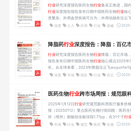
行业
研究深度报告医药生物
行业
集采正推进，国内
行业
深度报告报告发布日期中国医药生物
行业
核心
类繁杂。外周血管疾病可分为：外周动脉疾伍云飞wuyun
国外周动脉疾病患者约有0.52亿人，以下肢动脉病执
2025-
深度
介入
外周
行业
器械
下）。...
降脂药
行业
深度报告：降脂：百亿市
行业
研究深度报告医药生物
行业
降脂：百亿市场，
报告发布日期中国医药生物
行业
核心观点2025
长。从全球来看，2023年降脂伍云飞wuyunfei1@
到465.8亿美元，期间CAGR3.45%。傅肖依执
2025-
深度
市场
报告
行业
百亿
管疾病...
医药生物
行业
跨市场周报：规范眼科类医
2025年1月12日
行业
研究规范眼科类医疗服务价
报（20250112）要点医药生物行情回顾：医药生
持（维持）跑输创业板综指1.77pp，在31个子
行
2.74%，跑赢恒生国企指数0.91pp。作者上市
2025-
市场
行业
规范
医药
生物
用博分析...