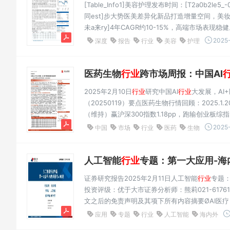
[Table_Info1]美容护理发布时间：[T2a0b2le5_-0
同est]步大势医美差异化新品打造增量空间，美妆
未a来ry]4年CAGR约10-15%，高端市场
长，根据中国整[历Ta史bl收e_益Pi率cQ曲uo线
2025-
深度
报告
行业
美容
护理
医药生物
行业
跨市场周报：中国AI
2025年2月10日
行业
研究中国AI
行业
大发展，AI
（20250119）要点医药生物行情回顾：2025.1
（维持）赢沪深300指数1.18pp，跑输创业板综指2
9.00%，跑输恒生国企指数0.50pp。作者上市公
2025-
中国
市场
行业
医药
生物
液、分析师：王...
人工智能
行业
专题：第一大应用-海内
证券研究报告2025年2月11日人工智能
行业
专题：
投资评级：优于大市证券分析师：熊莉021-61761067xi
文之后的免责声明及其项下所有内容摘要ØAI医
工具，但随着需求增长、技术进步和数据积累，其
应用
专题
行业
人工智能
海内外
案...