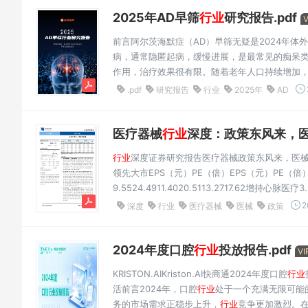
2025年AD早筛
行业
研究报告.pdf
前言阿尔茨海默症（AD）早筛无疑是2024年体
病，通常隐匿起病，缓慢进展，是最常见的痴呆类
作用，治疗效果很有限。随着老年人口持续增加
及2023年以来，AD创新药物板块接连传来好消
.pdf
研究报告
行业
2025年
AD
于...
医疗器械
行业
深度：政策东风来，医械
行业
深度证券研究报告医疗器械政策东风来，医械新机遇
领先大市EPS（元）PE（倍）EPS（元）PE（
9.5524.4911.4020.5113.2717.62增持心脉医疗3.
30029.112.3026.582.6622.98增持2024-10
2
深度
行业
医疗器械
医械
政策
2.4053.210.20101.100.4643.9638%三...
2024年度口腔
行业
投放报告.pdf
V
KRISTON.AIKriston.AI快商通2024年度口腔
行业
活前言2024年，口腔
行业
处于一个充满无限可能
务的市场需求正稳步上升，
行业
竞争更加激烈。