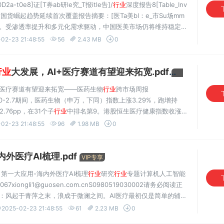
D2a-t0e8]证[T券ab研le究_T报itle告]/
行业
深度报告8[Table_Inv
国货崛起趋势延续首次覆盖报告摘要：[医Ta美bl：e_市Su场mm
表现稳健。受渗透率提升和多元化需求驱动，中国医美市场仍将维持稳定增
te]形美容协会的数据，2024年中国医美市场规模已达约2700亿...
02-23 21:48:55
56
2.43 MB
0
行业
大发展，AI+医疗赛道有望迎来拓宽.pdf
VIP专享
+医疗赛道有望迎来拓宽——医药生物
行业
跨市场周报
.20-2.7期间，医药生物（申万，下同）指数上涨3.29%，跑增持
.76pp，在31个子
行业
中排名第9。港股恒生医疗健康指数收涨
司研发进度跟踪：2025.1.18-2.7期间，康方生物的古莫奇单抗注射
02-23 21:48:55
96
1.98 MB
0
外医疗AI梳理.pdf
VIP专享
第一大应用-海内外医疗AI梳理
行业
研究
行业
专题计算机人工智能
ongli1@guosen.com.cnS0980519030002请务必阅读正
疗：风起于青萍之末，浪成于微澜之间。AI医疗最初仅是简单的辅助
作用日益凸显。AI已广泛应用于疾病早期诊断、个性化治疗方
2025-02-23 21:48:55
61
2.23 MB
0