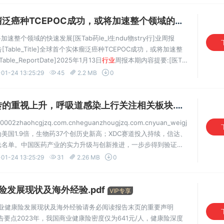
TCEPOC成功，或将加速整个领域的快速发展.pdf
整个领域的快速发展[医Tab药le_I生ndu物stry行]业周报
究报告[Table_Title]全球首个实体瘤泛癌种TCEPOC成功，或将加速整
able_ReportDate]2025年1月13日
行业
周报本期内容提要:[医Ta
_市eS_u场Smum表mamr现ya]：ry上]周医药生物板块收益率
01-24 13:25:29
45
2.2 MB
0
重视上升，呼吸道感染上行关注相关板块.pdf
VIP专享
0002zhaohcgjzq.com.cnheguanzhougjzq.com.cnyuan_weigjzq.com.cn
美国1.9倍，生物药37个创历史新高；XDC赛道投入持续，信达、
法名单。中国医药产业的实力升级与创新推进，一步步得到验证；
沿的新起点。我们认为，中国药企创新实力及其成长空间还远...
01-24 13:25:29
31
2.26 MB
0
发展现状及海外经验.pdf
VIP专享
商业健康险发展现状及海外经验请务必阅读报告末页的重要声明
究报告报告要点2023年，我国商业健康险密度仅为641元/人，健康险深度