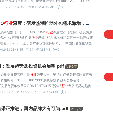
布极度不均衡。4）老龄化社会的长[Table_Author]期护理
基层医疗体系建设滞后。分析师吕伟➢AI医疗商业价值逐步释
5-02-23 21:48:55
89
4.05 MB
0
O
行业
深度：研发热潮推动外包需求激增，产能扩张与技术迭代双轮驱动格局.pdf
DC系列报告（二）——ADCCDMO
行业
深度推荐（维持）研发热潮
品/生物医药驱动格局
行业
规模450占比%ADC系近年全球药物研
被验5609.08.8证，资本市场热度持续攀升，中国凭借在生物医
8.96.5已成为全球ADC药物研发第一梯队，持续输出多笔海外
-02-23 21:48:55
64
1.81 MB
0
：发展趋势及投资机会展望.pdf
VIP专享
投资机会展望医药生物
行业
强于大市（维持）证券分析师叶寅投资
询资格编号：S1060518070001裴晓鹏投资咨询资格编号：
阅读正文后免责条款目录CONTENTS01医疗器械
行业
发展概况与趋势
场投资机会2201医疗器械
行业
概况全球医疗器械市场稳步增长，
025-02-23 21:48:55
106
1.59 MB
2
采正推进，国内品牌大有可为.pdf
VIP专享