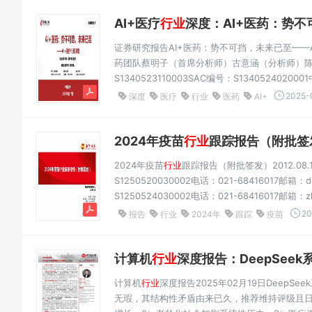
AI+医疗
行业
深度：AI+医药：势不
证券研究报告AI+医药：势不可挡，未来已至——A
药团队蔡明子（首席分析师）古意涵（分析师）陈成（分
S1340523110003SAC编号：S134052402
有望突破千亿美元，有望进入到商业化加速阶段。“A
2025-
深度
医疗
行业
医药
AI+
年的137亿美...
2024年疫苗
行业
跟踪报告（附批签发
2024年疫苗
行业
跟踪报告（附批签发）2012.0
S1250520030002电话：021-68416017邮
S1250524030002电话：021-68416017邮
签发情况：多联苗：2024FY，五联苗、四联苗
20
报告
行业
2024年
跟踪
疫苗
五联苗批签发100批次(+10%)。肺炎疫...
计算机
行业
深度报告：DeepSeek系
计算机
行业
深度报告2025年02月19日DeepS
无瑕，其结构性矛盾由来已久，推荐维持评级且日