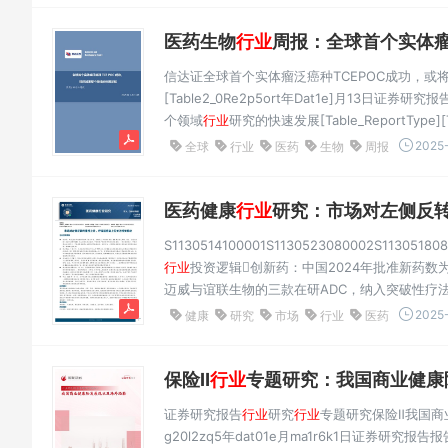
医药生物
行业
周报：全球首个实体瘤泛癌种
信达证全球首个实体瘤泛癌种TCEPOC成功，或将加速
[Table2_0Re2p5ort年Dat1e]月13日证券研
个领域
行业
研究的快速发展[Table_ReportType][T
药bl生e_物StockAndRank][Ta[➢Tbalbel
2025-
全球
行业
医药
生物
周报
为-3.09%，板块相...
医药健康
行业
研究：市场对左侧反转的
S1130514100001S1130523080002S113051808
行业
投资逻辑创新药：中国2024年批准新药数为
迈威与谊联生物的三款在研ADC，纳入突破性疗
中国新药年批准93个，只是我国创新药走向国际前
2025-
健康
研究
市场
行业
医药
保险Ⅱ
行业
专题研究：我国商业健康险
证券研究报告
行业
研究
行业
专题研究保险Ⅱ我国
g20l2zq5年dat01e月ma1r6k1日证券研