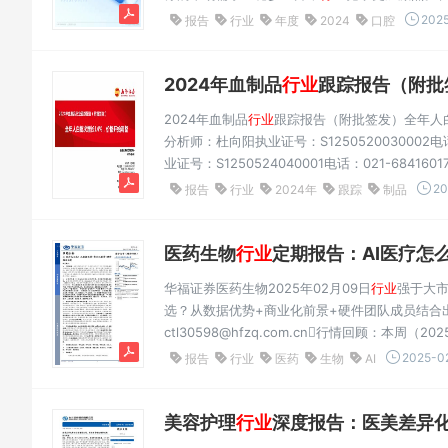
与挑战。在数字化浪潮的推动下，口腔营销策略需要不断
2025
报告
行业
年度
2024
口腔
2024年血制品
行业
跟踪报告（附批签发
2024年血制品
行业
跟踪报告（附批签发）全年人白
分析师：杜向阳执业证号：S1250520030002电话：
业证号：S1250524040001电话：021-6841601
来看批签发数据，人血白蛋白：2024年，人血白蛋白
20
报告
行业
2024年
跟踪
制品
比为31%，进口...
医药生物
行业
定期报告：AI医疗怎么
华福证券医药生物2025年02月09日
行业
强于大
选？从数据优势+商业化前景+硬件团队成员结合出发分
ctl30598@hfzq.com.cn行情回顾：本周
(S0210524040001)上涨3.2%，跑赢沪深300
2025-02
报告
行业
医药
生物
AI
11wy30524@hfzq.com.cn位；2025年初至今
美容护理
行业
深度报告：医美差异化新