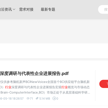
前沿资讯
需求对接
最新专题
深度调研与代表性企业进展报告.pdf
供参考脑机新声BCINewVoices全国首个BCI供应链平台脑机新
CI）
行业
深度调研与代表性企业进展报告宏观
行业
概览与市场动态
-ComputerInterface,BCI）市场正处于从底层基础科学研
方权威市场调研机构的最新数据汇总，非侵入式脑机接口由于其
6-05-18 18:26:57
71
5.14 MB
0