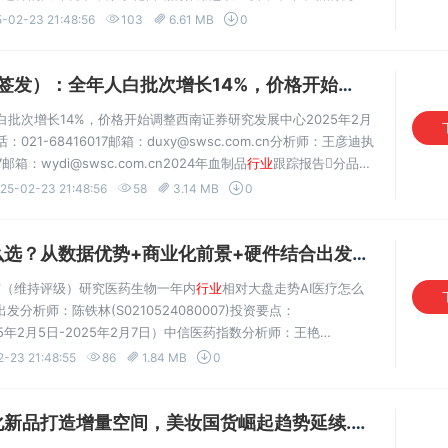
创新。快商通大数据研究中心KrisMind对2500万口腔医...
-02-23 21:48:56
103
6.61 MB
0
）：全年人白批次增长14%，价格开始调整.pdf
VIP
批次增长14%，价格开始调整西南证券研究发展中心2025年2月
021-68416017邮箱：duxy@swsc.com.cn分析师：王彦迪执
7邮箱：wydi@swsc.com.cn2024年血制品
行业
跟踪报告分品种
批签发5423批(+14%)，其中国产人白获批1708批(+9%)，占
25-02-23 21:48:56
58
3.14 MB
0
选？从数据优势+商业化前景+硬件结合出发.pdf
VIP专享
市（维持评级）研究医药生物一年内
行业
相对大盘走势AI医疗怎么
析师：陈铁林(S0210524080007)投资要点：
（2025年2月5日-2025年2月7日）中信医药指数分析师：王艳
指数1.2pct，在中信一级
行业
分类中排名第
-23 21:48:55
86
1.84 MB
0
中信医药生物...
品打造增量空间，美妆国货崛起趋势延续.pdf
VIP专享