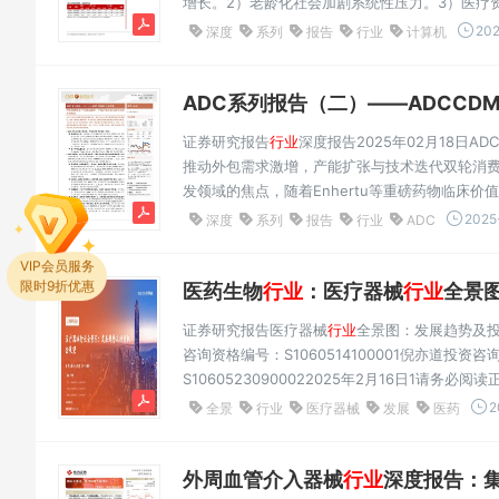
增长。2）老龄化社会加剧系统性压力。3）医疗资源分
需求。5）医疗人才培养周期长且流动性差。6）
202
深度
系列
报告
行业
计算机
放。...
ADC系列报告（二）——ADCCDM
证券研究报告
行业
深度报告2025年02月18日A
推动外包需求激增，产能扩张与技术迭代双轮消费
发领域的焦点，随着Enhertu等重磅药物临床价值
药领域的创新能力和政策支持，股票家数（只）496
2025
深度
系列
报告
行业
ADC
授权交易...
VIP会员服务
医药生物
行业
：医疗器械
行业
全景图
限时9折优惠
证券研究报告医疗器械
行业
全景图：发展趋势及
咨询资格编号：S1060514100001倪亦道投资咨
S10605230900022025年2月16日1请务必
02医疗器械资本市场表现03医疗器械
行业
二级市
2
全景
行业
医疗器械
发展
医药
2022年市场规模达...
外周血管介入器械
行业
深度报告：集