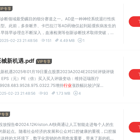
VIP专享
外诊断领域最受瞩目的细分赛道之一。AD是一种神经系统退行性疾
型。此前，多奈哌齐、卡巴拉汀等AD药物仅起到延缓疾病发生的
，早筛早诊理念不断深入，血液检测等创新诊断技术取得突破，以
息，一扫数十年来的挫折与阴霾，带来了丰富的AD早筛机会。基
2025-02-23 21:48:56
151
4.49 MB
1
新机遇.pdf
VIP专享
2025年01月19日重点股票2023A2024E2025E评级评级
倍）EPS（元）PE（倍）买入买入评级变动：维持迈瑞医疗
9928.683.9528.975.0322.75增持
行业
涨跌幅比较沪深
新产业2.1051.001.5479.482.3951.21增持医疗器械联影医疗
025-02-23 21:48:56
93
1.73 MB
4
IP专享
投放报告©2024.12Kriston.AI快商通让人工智能走进每个人的生
的新起点。随着社会经济的发展和公众对口腔健康的重视，口腔服
在这样的大环境下，数字化营销的作用愈发重要，带来了新的机遇