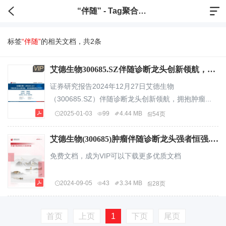
“伴随” - Tag聚合标签
标签
“伴随”
的相关文档，共2条
VIP
艾德生物300685.SZ伴随诊断龙头创新领航，拥抱肿瘤精准治疗时代.pdf
证券研究报告2024年12月27日艾德生物
（300685.SZ）伴随诊断龙头创新领航，拥抱肿瘤...
2025-01-03
99
4.44 MB
54页
艾德生物(300685)肿瘤伴随诊断龙头强者恒强.pdf
免费文档，成为VIP可以下载更多优质文档
2024-09-05
43
3.34 MB
28页
首页
上页
1
下页
尾页